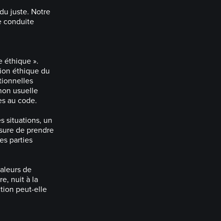
 du juste. Notre
e conduite
 éthique ».
tion éthique du
tionnelles
 non usuelle
es au code.
s situations, un
esure de prendre
es parties
valeurs de
e, nuit à la
ion peut-elle