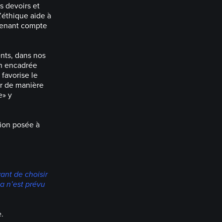
s devoirs et
’éthique aide à
 tenant compte
ents, dans nos
on encadrée
 favorise le
er de manière
e» y
tion posée à
nt de choisir
a n’est prévu
.