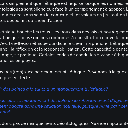
sons simplement que l’éthique est requise lorsque les normes, le
ntologiques sont silencieux face à un comportement à adopter. L
lleures décisions selon le contexte et les valeurs en jeu tout en
s découlant du choix d’action.
’éthique bouche les trous. Les trous dans nos lois et nos règlem
. Lorsque nous sommes confrontés à une situation nouvelle, n
’est la réflexion éthique qui dicte le chemin à prendre. L’éthique
nel, la réflexion et la responsabilisation. Cette capacité à pens
loppe, se pratique. Certains codes de conduites à «visée éthiqu
me les employés.
ns très (trop) succinctement défini l’éthique. Revenons à la ques
du présent texte :
 des peines à la sui te d’un manquement à l’éthique?
s que ce manquement découle de la réflexion avant d’agir, ava
nt adopté dans une situation nouvelle, puisque nulle par t cel 
ents?
s donc pas de manquements déontologiques. Nuance importante