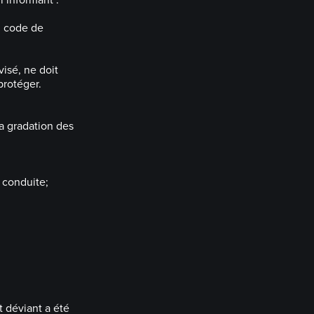
’informant :
u code de
visé, ne doit
protéger.
la gradation des
 conduite;
 déviant a été