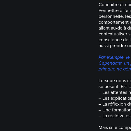
Connaître et co
Permettre à l’e
personnelle, le
comportement et
allant au-delà 
contextualiser s
conscience de l
aussi prendre u
Par exemple, le
Cependant, un p
primaire ne gén
Lorsque nous co
se posent. Est-c
– Les attentes 
– Les explicati
– La réflexion d
– Une formation 
– La récidive es
Mais si le comp