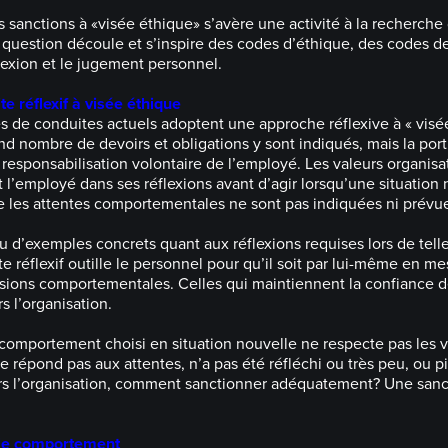
es sanctions à «visée éthique» s’avère une activité à la recherche
 question découle et s’inspire des codes d’éthique, des codes d
flexion et le jugement personnel.
e réflexif à visée éthique
de conduites actuels adoptent une approche réflexive à « visée
and nombre de devoirs et obligations y sont indiqués, mais la por
a responsabilisation volontaire de l’employé. Les valeurs organisa
 l’employé dans ses réflexions avant d’agir lorsqu’une situation
ue les attentes comportementales ne sont pas indiquées ni prévu
 d’exemples concrets quant aux réflexions requises lors de telle
e réflexif outille le personnel pour qu’il soit par lui-même en m
sions comportementales. Celles qui maintiennent la confiance d
s l’organisation.
 comportement choisi en situation nouvelle ne respecte pas les 
ne répond pas aux attentes, n’a pas été réfléchi ou très peu, ou pir
s l’organisation, comment sanctionner adéquatement? Une sanct
 le comportement