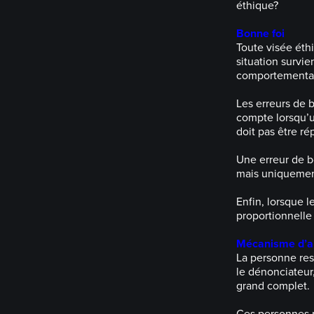
éthique?
Bonne foi
Toute visée éth
situation survi
comportementale
Les erreurs de b
compte lorsqu’u
doit pas être ré
Une erreur de b
mais uniquement
Enfin, lorsque l
proportionnelle
Mécanisme d’ap
La personne res
le dénonciateur,
grand complet.