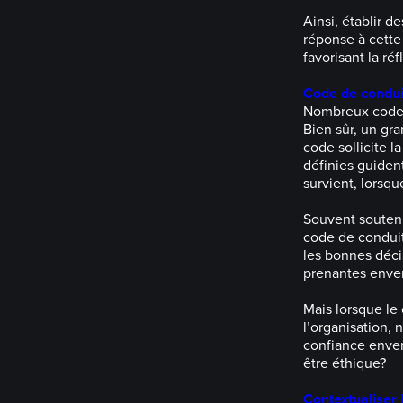
Ainsi, établir d
réponse à cette
favorisant la ré
Code de conduit
Nombreux codes 
Bien sûr, un gr
code sollicite l
définies guident
survient, lorsq
Souvent soutenu
code de conduit
les bonnes déci
prenantes enver
Mais lorsque le
l’organisation, 
confiance enver
être éthique?
Contextualiser