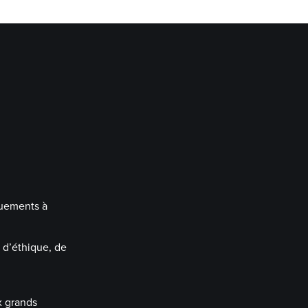
nquements à
e d’éthique, de
x grands