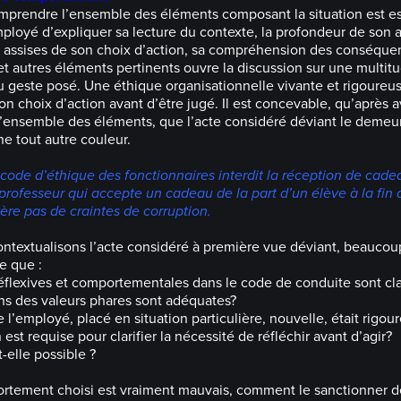
mprendre l’ensemble des éléments composant la situation est es
mployé d’expliquer sa lecture du contexte, la profondeur de son 
s assises de son choix d’action, sa compréhension des conséqu
 autres éléments pertinents ouvre la discussion sur une multi
du geste posé. Une éthique organisationnelle vivante et rigoure
on choix d’action avant d’être jugé. Il est concevable, qu’après av
’ensemble des éléments, que l’acte considéré déviant le demeure
ne tout autre couleur.
 code d’éthique des fonctionnaires interdit la réception de cade
rofesseur qui accepte un cadeau de la part d’un élève à la fin 
ère pas de craintes de corruption.
ntextualisons l’acte considéré à première vue déviant, beaucou
e que :
réflexives et comportementales dans le code de conduite sont cla
ons des valeurs phares sont adéquates?
e l’employé, placé en situation particulière, nouvelle, était rigou
est requise pour clarifier la nécessité de réfléchir avant d’agir?
t-elle possible ?
ortement choisi est vraiment mauvais, comment le sanctionner 