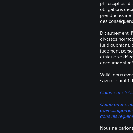
philosophes, di
obligations déo
prendre les mei
des conséquence
Dit autrement, l
diverses normes
juridiquement, c
jugement person
éthique se déve
encouragent mê
Voilà, nous avo
savoir le motif 
Comment établir
Comprenons-nou
quel comporteme
dans les règlem
Nous ne parlon