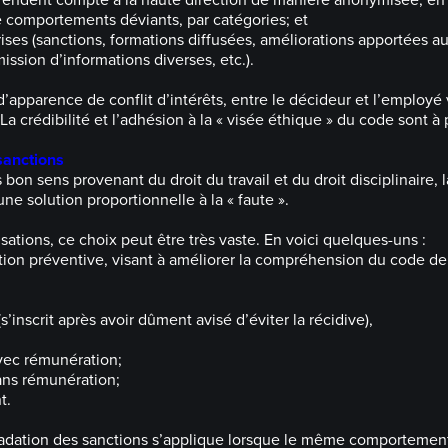
endent compte à la haute direction de manière anonymisée, en l
comportements déviants, par catégories; et
rises (sanctions, formations diffusées, améliorations apportées a
ission d’informations diverses, etc.).
d’apparence de conflit d’intérêts, entre le décideur et l’employé 
 La crédibilité et l’adhésion à la « visée éthique » du code sont à 
sanctions
 bon sens provenant du droit du travail et du droit disciplinaire, 
une solution proportionnelle à la « faute ».
sations, ce choix peut être très vaste. En voici quelques-uns :
n préventive, visant à améliorer la compréhension du code de
s’inscrit après avoir dûment avisé d’éviter la récidive),
vec rémunération;
ans rémunération;
t.
radation des sanctions s’applique lorsque le même comportement