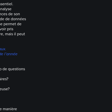
sentiel.
analyse
ences de son
tude de données
use permet de
oir pris
, mais il peut
aux.
de l’année
p de questions
ires?
reuse?
de manière