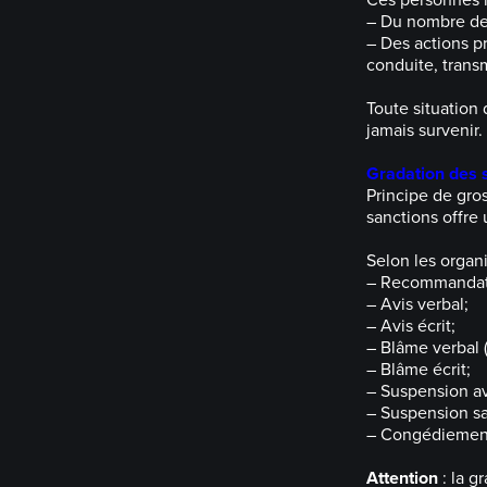
Ces personnes r
– Du nombre de 
– Des actions p
conduite, transm
Toute situation 
jamais survenir.
Gradation des 
Principe de gros
sanctions offre 
Selon les organi
– Recommandatio
– Avis verbal;
– Avis écrit;
– Blâme verbal (
– Blâme écrit;
– Suspension a
– Suspension s
– Congédiemen
Attention
: la g